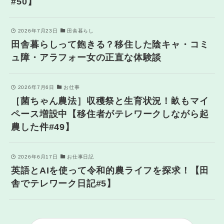
#50】
2026年7月23日
田舎暮らし
田舎暮らしって飽きる？移住した陰キャ・コミ
ュ障・アラフォー女の正直な体験談
2026年7月6日
お仕事
［菌ちゃん農法］収穫祭と生育状況！畝もマイ
ペース増設中【移住者がテレワークしながら起
農した件#49】
2026年6月17日
お仕事日記
英語とAIを使って令和的農ライフを探求！【田
舎でテレワーク日記#5】