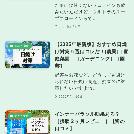
たまには甘くないプロテインも飲
みたいんだけど、ウルトラのスー
ププロテインって…
2021年9月9日
【2025年最新版】おすすめ日焼
美容と健康
け対策５選はコレだ！[農業]［家
庭菜園］［ガーデニング］［園
芸］
野菜やお花など、どうしても避け
られない日焼け問題、効果的に対
策したいですよね…
2022年7月19日
インナーパラソル効果ある？
美容と健康
［摂取２ヶ月レビュー］【皆の
口コミ】