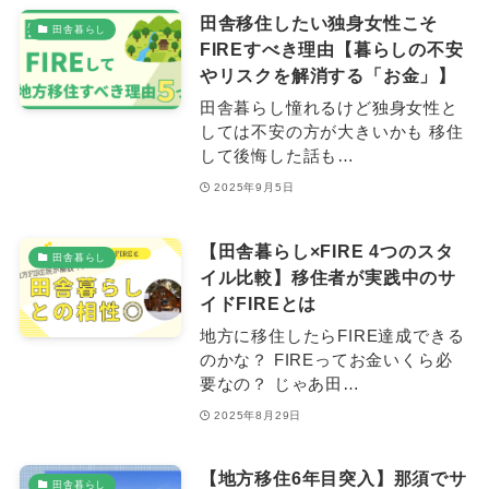
田舎移住したい独身女性こそ
田舎暮らし
FIREすべき理由【暮らしの不安
やリスクを解消する「お金」】
田舎暮らし憧れるけど独身女性と
しては不安の方が大きいかも 移住
して後悔した話も…
2025年9月5日
【田舎暮らし×FIRE 4つのスタ
田舎暮らし
イル比較】移住者が実践中のサ
イドFIREとは
地方に移住したらFIRE達成できる
のかな？ FIREってお金いくら必
要なの？ じゃあ田…
2025年8月29日
【地方移住6年目突入】那須でサ
田舎暮らし