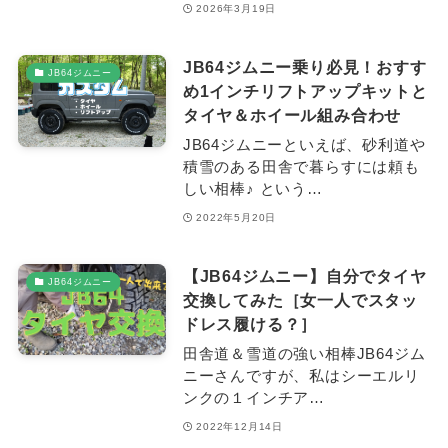
2026年3月19日
JB64ジムニー乗り必見！おすす
JB64ジムニー
め1インチリフトアップキットと
タイヤ＆ホイール組み合わせ
JB64ジムニーといえば、砂利道や
積雪のある田舎で暮らすには頼も
しい相棒♪ という…
2022年5月20日
【JB64ジムニー】自分でタイヤ
JB64ジムニー
交換してみた［女一人でスタッ
ドレス履ける？］
田舎道＆雪道の強い相棒JB64ジム
ニーさんですが、私はシーエルリ
ンクの１インチア…
2022年12月14日