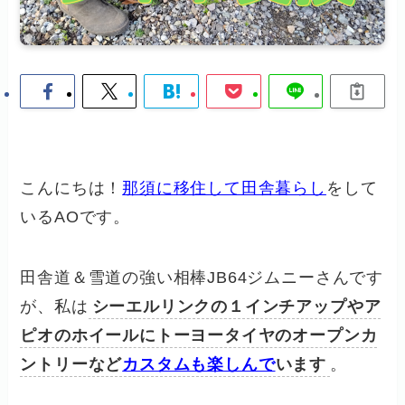
こんにちは！
那須に移住して田舎暮らし
をして
いるAOです。
田舎道＆雪道の強い相棒JB64ジムニーさんです
が、私は
シーエルリンクの１インチアップやア
ピオのホイールにトーヨータイヤのオープンカ
ントリーなど
カスタムも楽しんで
います
。