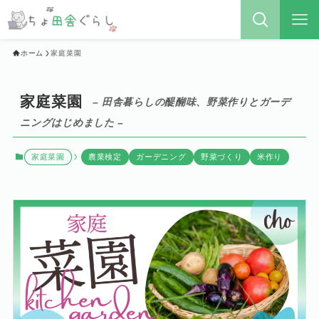
ホーム
家庭菜園
家庭菜園
– 田舎暮らしの醍醐味、野菜作りとガーデ
ニングはじめました –
家庭菜園
農業検定
ガーデニング
野菜づくり
米作り