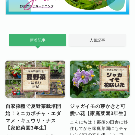
新着記事
人気記事
自家採種で夏野菜栽培開
ジャガイモの芽かきと可
始！ミニカボチャ・エダ
愛い花【家庭菜園3年生】
マメ・キュウリ・ナス
こんにちは！那須の田舎に移
【家庭菜園3年生】
住してから家庭菜園にもチャ
レンジ中の文生伊 （ ） で...