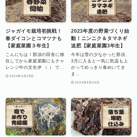
ジャガイモ栽培初挑戦！
2023年度の野菜づくり始
春ダイコンとコマツナも
動！ニンニク＆タマネギ
【家庭菜園３年生】
追肥【家庭菜園3年生】
こんにちは！那須の田舎に移
今年は雪の少なかった那須、
住してから家庭菜園にもチャ
3月に入ると一気に気温も上
レンジ中の文生伊 （ ） で...
がってめっきり春めいてき
ま...
2023年3月25日
2023年3月23日