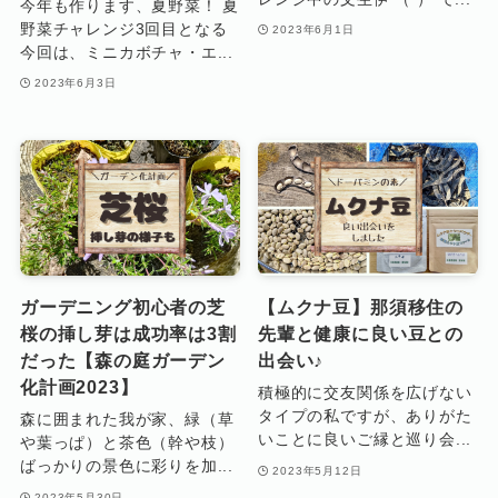
今年も作ります、夏野菜！ 夏
野菜チャレンジ3回目となる
2023年6月1日
今回は、ミニカボチャ・エ...
2023年6月3日
ガーデニング初心者の芝
【ムクナ豆】那須移住の
桜の挿し芽は成功率は3割
先輩と健康に良い豆との
だった【森の庭ガーデン
出会い♪
化計画2023】
積極的に交友関係を広げない
タイプの私ですが、ありがた
森に囲まれた我が家、緑（草
いことに良いご縁と巡り会...
や葉っぱ）と茶色（幹や枝）
ばっかりの景色に彩りを加...
2023年5月12日
2023年5月30日