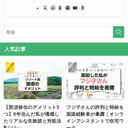
人気記事
【那須移住のデメリット5
フジ子さんの評判と時給を
つ】6年住んだ私が痛感し
面談経験者が暴露｜オンラ
たリアルな失敗談と対処法
インアシスタントで在宅ワ
ーク
田舎暮らし