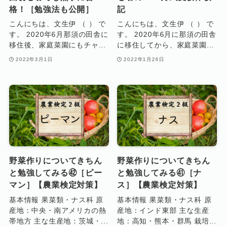
格！［勉強法も公開］
記
こんにちは、文生伊 （ ） で
こんにちは、文生伊 （ ） で
す。 2020年6月那須の田舎に
す。 2020年6月に那須の田舎
移住後、家庭菜園にもチャ...
に移住してから、家庭菜園...
2022年3月1日
2022年1月26日
野菜作りについてきちん
野菜作りについてきちん
と勉強してみる㊷［ピー
と勉強してみる㊶［ナ
マン］【農業検定対策】
ス］【農業検定対策】
基本情報 果菜類・ナス科 原
基本情報 果菜類・ナス科 原
産地：中央・南アメリカの熱
産地：インド東部 主な生産
帯地方 主な生産地：茨城・...
地：高知・熊本・群馬 栽培...