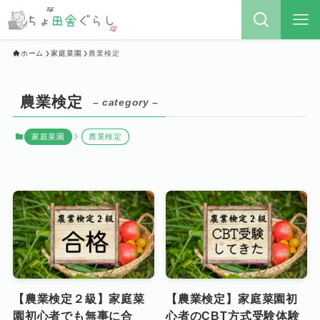
ホーム
家庭菜園
農業検定
農業検定
– category –
家庭菜園
農業検定
【農業検定２級】家庭菜
【農業検定】家庭菜園初
園初心者でも無事に合
心者のCBT方式受験体験