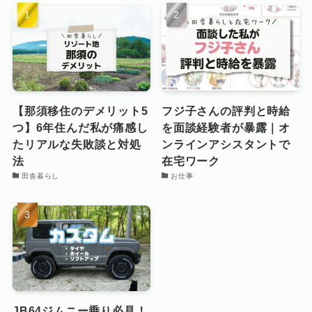
【那須移住のデメリット5
フジ子さんの評判と時給
つ】6年住んだ私が痛感し
を面談経験者が暴露｜オ
たリアルな失敗談と対処
ンラインアシスタントで
法
在宅ワーク
田舎暮らし
お仕事
JB64ジムニー乗り必見！