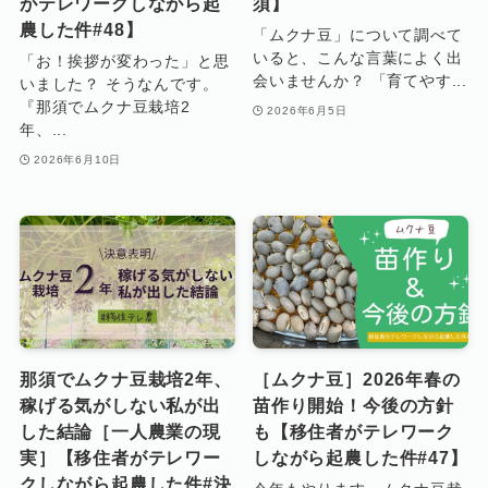
がテレワークしながら起
須】
農した件#48】
「ムクナ豆」について調べて
いると、こんな言葉によく出
「お！挨拶が変わった」と思
会いませんか？ 「育てやす...
いました？ そうなんです。
『那須でムクナ豆栽培2
2026年6月5日
年、...
2026年6月10日
那須でムクナ豆栽培2年、
［ムクナ豆］2026年春の
稼げる気がしない私が出
苗作り開始！今後の方針
した結論［一人農業の現
も【移住者がテレワーク
実］【移住者がテレワー
しながら起農した件#47】
クしながら起農した件#決