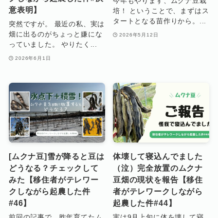
今年もやります、ムクナ豆栽
意表明】
培！ ということで、まずはス
タートとなる苗作りから。...
突然ですが。 最近の私、実は
畑に出るのがちょっと嫌にな
2026年5月12日
っていました。 やりたく...
2026年6月1日
[ムクナ豆]雪が降ると豆は
体壊して寝込んでました
どうなる？チェックして
（泣）完全放置のムクナ
みた【移住者がテレワー
豆畑の現状を報告【移住
クしながら起農した件
者がテレワークしながら
#46】
起農した件#44】
前回の記事で、昨年育てたム
実は9月上旬に体を壊して寝