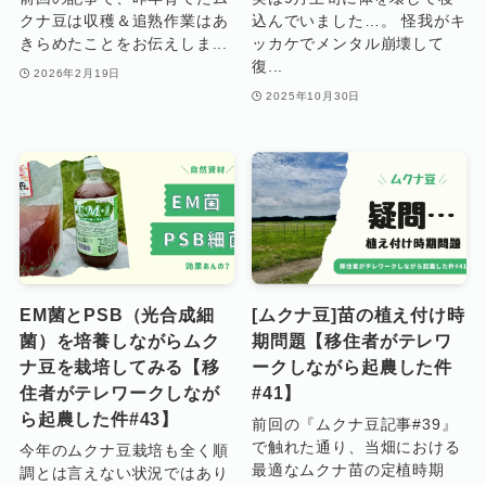
クナ豆は収穫＆追熟作業はあ
込んでいました…。 怪我がキ
きらめたことをお伝えしま...
ッカケでメンタル崩壊して
復...
2026年2月19日
2025年10月30日
EM菌とPSB（光合成細
[ムクナ豆]苗の植え付け時
菌）を培養しながらムク
期問題【移住者がテレワ
ナ豆を栽培してみる【移
ークしながら起農した件
住者がテレワークしなが
#41】
ら起農した件#43】
前回の『ムクナ豆記事#39』
で触れた通り、当畑における
今年のムクナ豆栽培も全く順
最適なムクナ苗の定植時期
調とは言えない状況ではあり