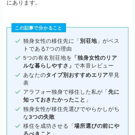
にあります。
この記事で分かること
独身女性の移住先に「
別荘地
」がベス
トである7つの理由
5つの有名別荘地を
「独身女性のリア
ルな暮らしやすさ」
で本音レビュー
あなたの
タイプ別おすすめエリア
早見
表
アラフォー独身で移住した私が「
先に
知っておきたかったこと
」
独身女性が移住先選びでやらかしがち
な
3つの失敗
移住を成功させる「
場所選びの前にや
るべきこと
」