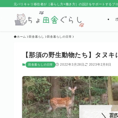
元バリキャリ移住者が［暮らし方×働き方］の設計をサポートするブ
ホーム
田舎暮らし
田舎暮らしの日常
【那須の野生動物たち】タヌキ
2022年3月28日
2023年2月8日
田舎暮らしの日常