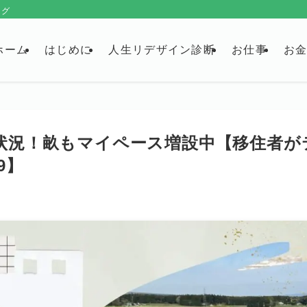
ログ
ホーム
はじめに
人生リデザイン診断
お仕事
お
状況！畝もマイペース増設中【移住者が
9】