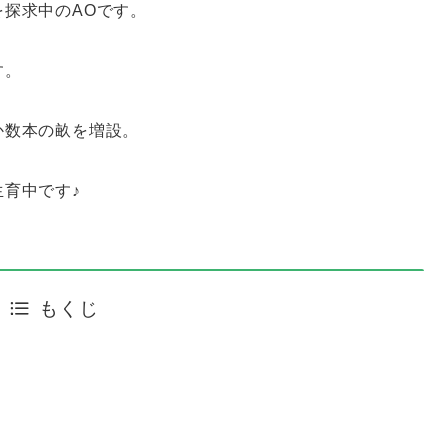
を探求中のAOです。
す。
か数本の畝を増設。
育中です♪
もくじ