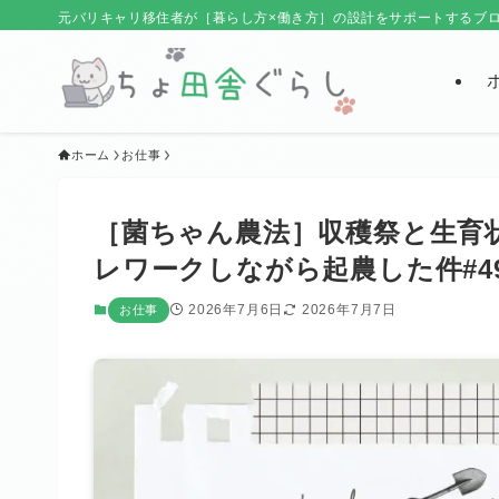
元バリキャリ移住者が［暮らし方×働き方］の設計をサポートするブ
ホーム
お仕事
［菌ちゃん農法］収穫祭と生育
レワークしながら起農した件#4
2026年7月6日
2026年7月7日
お仕事