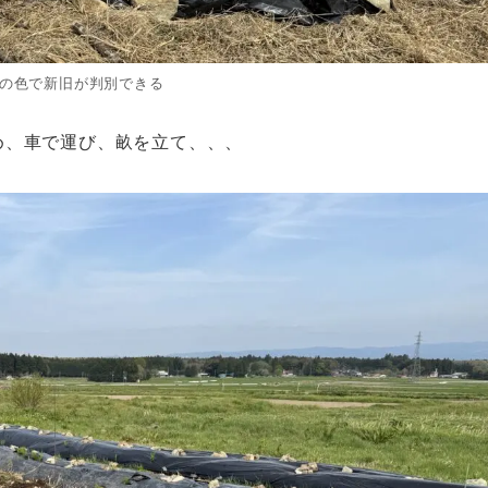
の色で新旧が判別できる
め、車で運び、畝を立て、、、