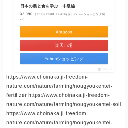
日本の農と食を学ぶ 中級編
¥2,090
（2021/12/08 11:41時点 | Yahooショッピング調
べ）
Amazon
楽天市場
Yahooショッピング
ポチップ
https://www.choinaka.ji-freedom-
nature.com/nature/farming/nougyoukentei-
fertilizer https://www.choinaka.ji-freedom-
nature.com/nature/farming/nougyoukentei-soil
https://www.choinaka.ji-freedom-
nature.com/nature/farming/nougyoukentei-