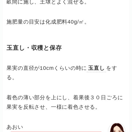
畝間に施し、土壌とよく混ぜる。
施肥量の目安は化成肥料40g/㎡。
玉直し・収穫と保存
果実の直径が10cmくらいの時に
玉直し
をす
る。
着色の薄い部分を上にし、着果後３０日ごろに
果実を反転させ、一様に着色させる。
あおい