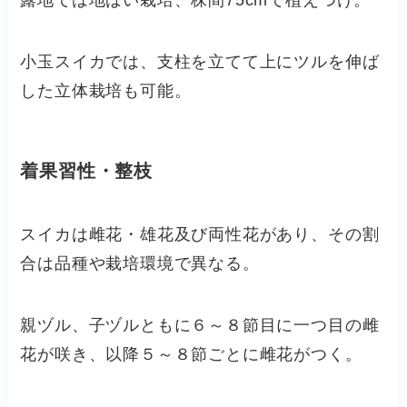
露地では地ばい栽培、株間75cmで植えつけ。
小玉スイカでは、支柱を立てて上にツルを伸ば
した立体栽培も可能。
着果習性・整枝
スイカは雌花・雄花及び両性花があり、その割
合は品種や栽培環境で異なる。
親ヅル、子ヅルともに６～８節目に一つ目の雌
花が咲き、以降５～８節ごとに雌花がつく。