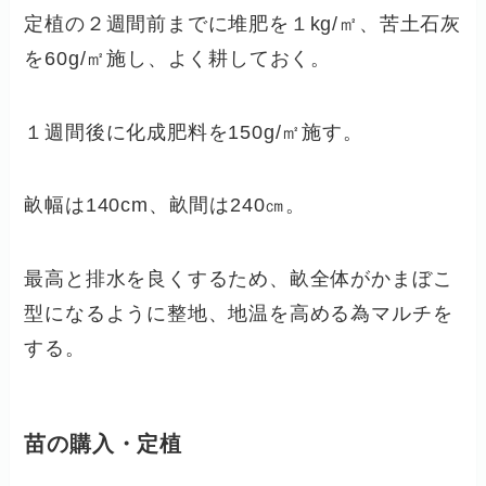
定植の２週間前までに堆肥を１kg/㎡、苦土石灰
を60g/㎡施し、よく耕しておく。
１週間後に化成肥料を150g/㎡施す。
畝幅は140cm、畝間は240㎝。
最高と排水を良くするため、畝全体がかまぼこ
型になるように整地、地温を高める為マルチを
する。
苗の購入・定植