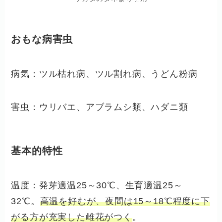
おもな病害虫
病気：ツル枯れ病、ツル割れ病、うどん粉病
害虫：ウリバエ、アブラムシ類、ハダニ類
基本的特性
温度：発芽適温25～30℃、生育適温25～
32℃。
高温を好むが、夜間は15～18℃程度に下
がる方が充実した雌花がつく
。