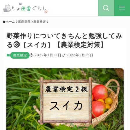
ホーム
家庭菜園
農業検定
野菜作りについてきちんと勉強してみ
る㊳［スイカ］【農業検定対策】
2022年1月21日
2022年1月25日
農業検定