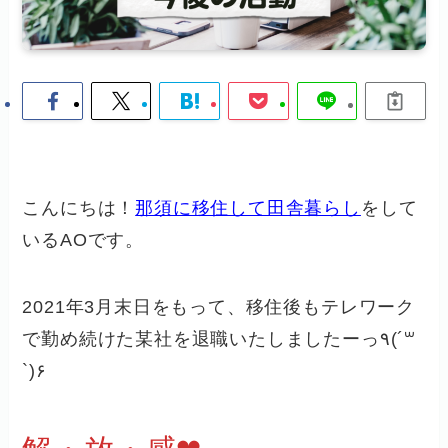
こんにちは！
那須に移住して田舎暮らし
をして
いるAOです。
2021年3月末日をもって、移住後もテレワーク
で勤め続けた某社を退職いたしましたーっ٩(´꒳
`)۶