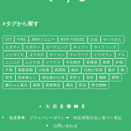
#タグから探す
DIY
FIRE
JB64ジムニー
MVH-7500SC
お金
やってみた
エダマメ
カボチャ
ガーデニング
キュウリ
サイクリング
ジャガイモ
タマネギ
ダイコン
テレワーク
トウガラシ
ナス
ニンニク
ムクナ豆
メリデメ
中古物件
収穫祭
堆肥
外猫
子猫
家庭菜園
小松菜
庭開拓
散歩
日焼け対策
書評
猫
獣害
田舎暮らし
移住後の心境
米作り
美容
職種
肥料
菌ちゃん農法
農業
農業検定
農法
那須
野生動物
免責事項
プライバシーポリシー
特定商取引法に基づく表記
お問い合わせ