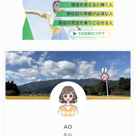
AO
あお