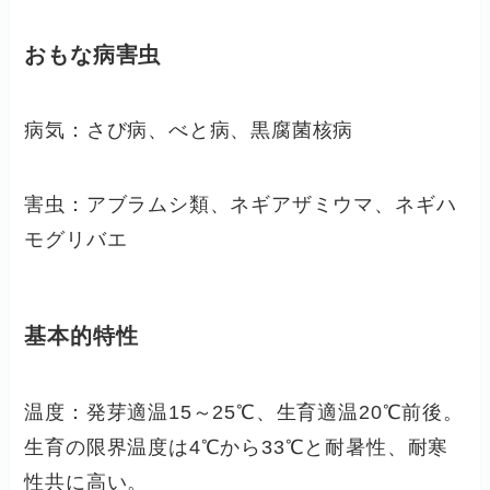
おもな病害虫
病気：さび病、べと病、黒腐菌核病
害虫：アブラムシ類、ネギアザミウマ、ネギハ
モグリバエ
基本的特性
温度：発芽適温15～25℃、生育適温20℃前後。
生育の限界温度は4℃から33℃と耐暑性、耐寒
性共に高い。