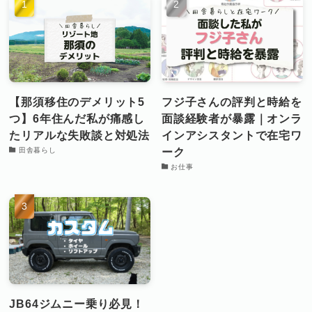
【那須移住のデメリット5
フジ子さんの評判と時給を
つ】6年住んだ私が痛感し
面談経験者が暴露｜オンラ
たリアルな失敗談と対処法
インアシスタントで在宅ワ
ーク
田舎暮らし
お仕事
JB64ジムニー乗り必見！