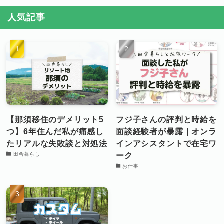
人気記事
【那須移住のデメリット5
フジ子さんの評判と時給を
つ】6年住んだ私が痛感し
面談経験者が暴露｜オンラ
たリアルな失敗談と対処法
インアシスタントで在宅ワ
ーク
田舎暮らし
お仕事