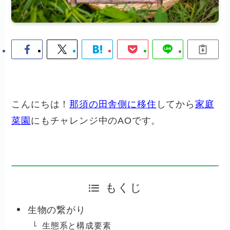
こんにちは！
那須の田舎側に移住
してから
家庭
菜園
にもチャレンジ中のAOです。
もくじ
生物の繋がり
生態系と構成要素