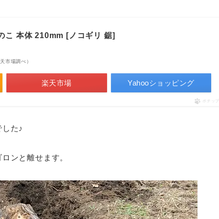
 本体 210mm [ノコギリ 鋸]
| 楽天市場調べ）
楽天市場
Yahooショッピング
ポチッ
した♪
ゴロンと離せます。