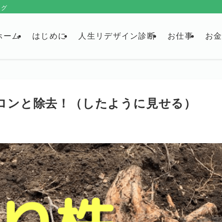
ログ
ホーム
はじめに
人生リデザイン診断
お仕事
お
ロンと除去！（したように見せる）