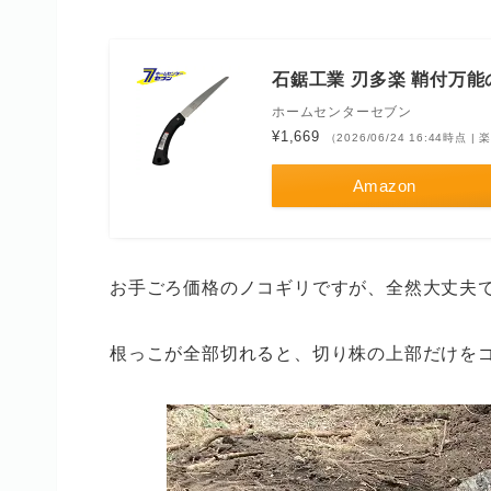
石鋸工業 刃多楽 鞘付万能のこ
ホームセンターセブン
¥1,669
（2026/06/24 16:44時点 
Amazon
お手ごろ価格のノコギリですが、全然大丈夫で
根っこが全部切れると、切り株の上部だけを