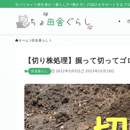
元バリキャリ移住者が［暮らし方×働き方］の設計をサポートするブ
ホーム
田舎暮らし
【切り株処理】掘って切ってゴ
2022年5月6日
2023年10月18日
田舎暮らし