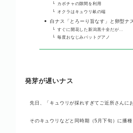
カボチャの隙間を利用
オクラはキュウリ畝の端
白ナス「とろーり旨なす」と卵型ナ
すぐに開花した新潟黒十全だが…
毎度おなじみバットグアノ
発芽が遅いナス
先日、「キュウリが採れすぎてご近所さんに
そのキュウリなどと同時期（5月下旬）に播