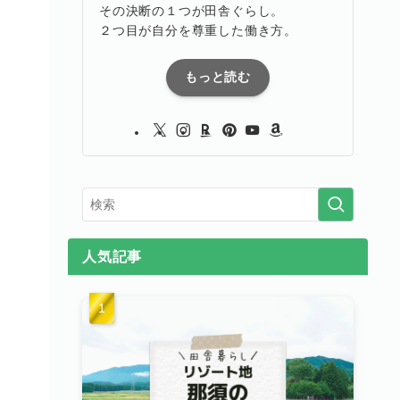
その決断の１つが田舎ぐらし。
２つ目が自分を尊重した働き方。
もっと読む
人気記事
。