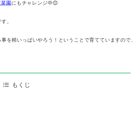
庭菜園
にもチャレンジ中😊
です。
る事を精いっぱいやろう！ということで育てていますので、
もくじ