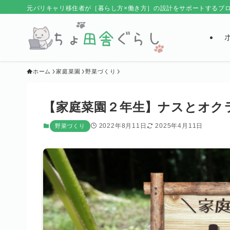
元バリキャリ移住者が［暮らし方×働き方］の設計をサポートするブ
ホーム
家庭菜園
野菜づくり
【家庭菜園２年生】ナスとオク
2022年8月11日
2025年4月11日
野菜づくり