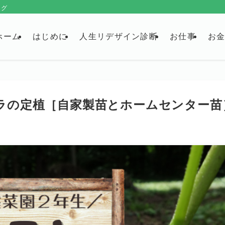
ログ
ホーム
はじめに
人生リデザイン診断
お仕事
お
ラの定植［自家製苗とホームセンター苗