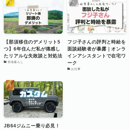
【那須移住のデメリット5
フジ子さんの評判と時給を
つ】6年住んだ私が痛感し
面談経験者が暴露｜オンラ
たリアルな失敗談と対処法
インアシスタントで在宅ワ
ーク
田舎暮らし
お仕事
JB64ジムニー乗り必見！