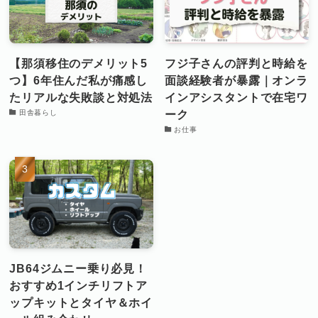
【那須移住のデメリット5
フジ子さんの評判と時給を
つ】6年住んだ私が痛感し
面談経験者が暴露｜オンラ
たリアルな失敗談と対処法
インアシスタントで在宅ワ
ーク
田舎暮らし
お仕事
JB64ジムニー乗り必見！
おすすめ1インチリフトア
ップキットとタイヤ＆ホイ